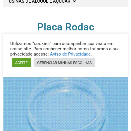
USINAS DE ÁLCOOL E AÇUCAR
Placa Rodac
Utilizamos “cookies” para acompanhar sua visita em
nosso site. Para conhecer melhor como tratamos a sua
Categoria: Placa Rodac
privacidade acesse:
Aviso de Privacidade
.
ACEITE
GERENCIAR MINHAS ESCOLHAS