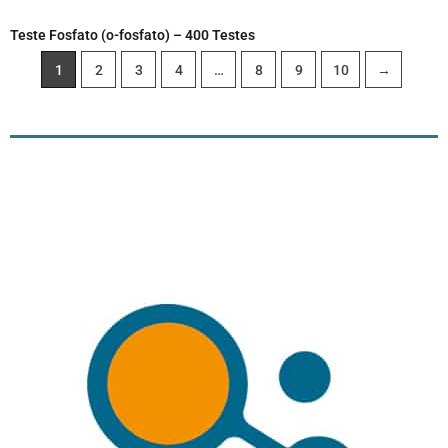
Teste Fosfato (o-fosfato) – 400 Testes
1
2
3
4
…
8
9
10
→