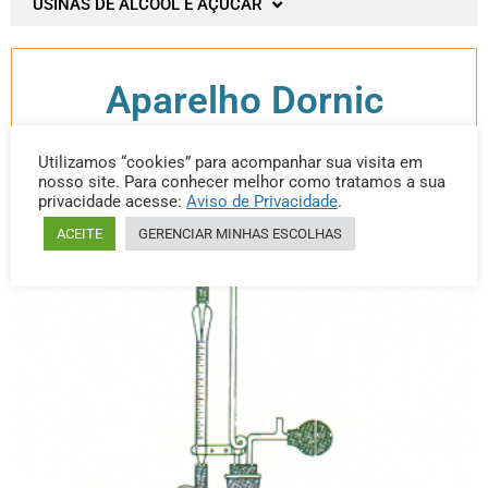
USINAS DE ÁLCOOL E AÇUCAR
Aparelho Dornic
Utilizamos “cookies” para acompanhar sua visita em
nosso site. Para conhecer melhor como tratamos a sua
Categoria: Aparelho Dornic
privacidade acesse:
Aviso de Privacidade
.
ACEITE
GERENCIAR MINHAS ESCOLHAS