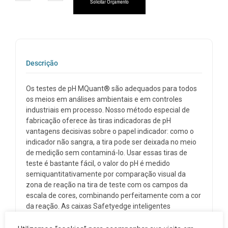
Solicitar Orçamento
Descrição
Os testes de pH MQuant® são adequados para todos
os meios em análises ambientais e em controles
industriais em processo.
Nosso método especial de
fabricação oferece às tiras indicadoras de pH
vantagens decisivas sobre o papel indicador: como o
indicador não sangra, a tira pode ser deixada no meio
de medição sem contaminá-lo.
Usar essas tiras de
teste é bastante fácil, o valor do pH é medido
semiquantitativamente por comparação visual da
zona de reação na tira de teste com os campos da
escala de cores, combinando perfeitamente com a cor
da reação.
As caixas Safetyedge inteligentes
permitem o armazenamento seguro e a retirada
conveniente das tiras de teste.
Para testes de outros