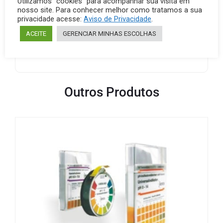
Utilizamos “cookies” para acompanhar sua visita em
nosso site. Para conhecer melhor como tratamos a sua
parâmetros que requerem uma faixa específica de pH
privacidade acesse:
Aviso de Privacidade
.
da amostra (por exemplo, Spectroquant®, consulte as
instruções de uso), recomendamos o uso de tiras de
ACEITE
GERENCIAR MINHAS ESCOLHAS
teste de pH MQuant® como pré-teste.
Outros Produtos