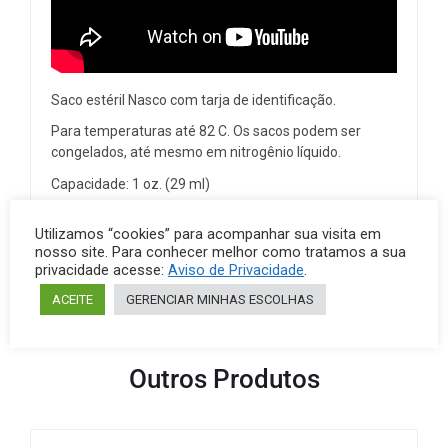
Saco estéril Nasco com tarja de identificação.
Para temperaturas até 82 C. Os sacos podem ser
congelados, até mesmo em nitrogênio líquido.
Capacidade: 1 oz. (29 ml)
Tamanho: 2-1/2″ W x 5″ L (6.5 x 12.5 cm)
Utilizamos “cookies” para acompanhar sua visita em
Espessura: 2.25 mil (.057 mm)
nosso site. Para conhecer melhor como tratamos a sua
privacidade acesse:
Aviso de Privacidade
.
Caixa com 500
ACEITE
GERENCIAR MINHAS ESCOLHAS
Outros Produtos