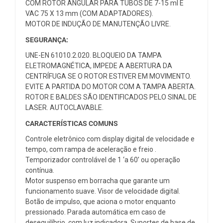
COM ROTOR ANGULAR PARA TUBOS DE 7-15 ml E
VAC 75 X 13 mm (COM ADAPTADORES).
MOTOR DE INDUÇÃO DE MANUTENÇÃO LIVRE.
SEGURANÇA:
UNE-EN 61010.2.020. BLOQUEIO DA TAMPA
ELETROMAGNÉTICA, IMPEDE A ABERTURA DA
CENTRÍFUGA SE O ROTOR ESTIVER EM MOVIMENTO.
EVITE A PARTIDA DO MOTOR COM A TAMPA ABERTA.
ROTOR E BALDES SÃO IDENTIFICADOS PELO SINAL DE
LASER. AUTOCLAVABLE.
CARACTERÍSTICAS COMUNS
Controle eletrônico com display digital de velocidade e
tempo, com rampa de aceleração e freio .
Temporizador controlável de 1 ‘a 60’ ou operação
contínua.
Motor suspenso em borracha que garante um
funcionamento suave. Visor de velocidade digital.
Botão de impulso, que aciona o motor enquanto
pressionado. Parada automática em caso de
desequilíbrio, com luz indicadora. Suportes de base de