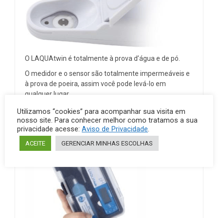
O LAQUAtwin é totalmente à prova d’água e de pó.
O medidor e o sensor são totalmente impermeáveis e
à prova de poeira, assim você pode levá-lo em
qualquer lugar.
* IP67 classificado. Resistirá à imersão durante 30
Utilizamos “cookies” para acompanhar sua visita em
minutos a 1 m. Não é adequado para uso submarino.
nosso site. Para conhecer melhor como tratamos a sua
privacidade acesse:
Aviso de Privacidade
.
ACEITE
GERENCIAR MINHAS ESCOLHAS