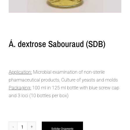
Á. dextrose Sabouraud (SDB)
Application:
Microbial examination of non-sterile
pharmaceutical products, Culture of yeasts and molds
Packaging:
100 ml in 125 ml bottle with blue screw cap
and 3 loci (10 bottles per box)
Alternative:
Solicitar Orçamento