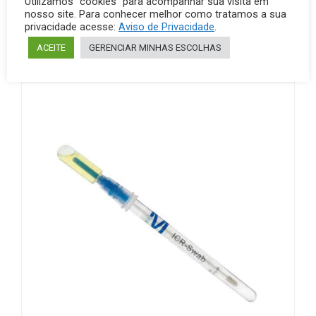
Utilizamos “cookies” para acompanhar sua visita em
nosso site. Para conhecer melhor como tratamos a sua
privacidade acesse:
Aviso de Privacidade
.
Outros Produtos
ACEITE
GERENCIAR MINHAS ESCOLHAS