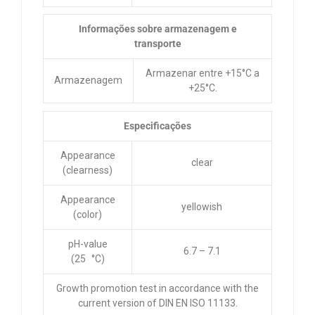
Informações sobre armazenagem e
transporte
Armazenar entre +15°C a
Armazenagem
+25°C.
Especificações
Appearance
clear
(clearness)
Appearance
yellowish
(color)
pH-value
6.7 – 7.1
(25 °C)
Growth promotion test in accordance with the
current version of DIN EN ISO 11133.