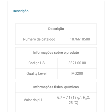
Descrição
Descrição
Número de catálogo
1076610500
Informações sobre o produto
Código HS
3821 00 00
Quality Level
MQ200
Informações fisico-químicas
6.7 – 7.1 (13 g/l, H₂O,
Valor do pH
25 °C)