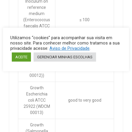
Inoculum on
reference
medium
(Enterococcus
≤ 100
faecalis ATCC
29212 (WDCM
Utilizamos “cookies” para acompanhar sua visita em
00087))
nosso site. Para conhecer melhor como tratamos a sua
privacidade acesse:
Aviso de Privacidade
.
Growth
(Escherichia
ACEITE
GERENCIAR MINHAS ESCOLHAS
coli ATCC 8739
good to very good
(WDCM
00012))
Growth
Escherichia
coli ATCC
good to very good
25922 (WDCM
00013)
Growth
(Salmonella