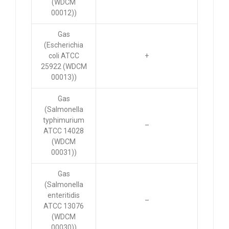
(WDCM
00012))
Gas
(Escherichia
coli ATCC
+
25922 (WDCM
00013))
Gas
(Salmonella
typhimurium
–
ATCC 14028
(WDCM
00031))
Gas
(Salmonella
enteritidis
–
ATCC 13076
(WDCM
00030))