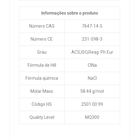
Informações sobre o produto
Número CAS
7647-14-5
Número CE
231-598-3
Grau
ACS,ISO,Reag. Ph Eur
Fórmula de Hill
ClNa
Fórmula química
NaCl
Molar Mass
58.44 g/mol
Código HS
2501 00 99
Quality Level
MQ300