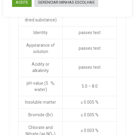
Assay
ACEITE
GERENCIAR MINHAS ESCOLHAS
(argentometric;
99.0 – 100.5 %
calculated on
dried substance)
Identity
passes test
Appearance of
passes test
solution
Acidity or
passes test
alkalinity
pH-value (5 %;
5.0 – 8.0
water)
Insoluble matter
≤ 0.005 %
Bromide (Br)
≤ 0.005 %
Chlorate and
≤ 0.003 %
Nitrate (as NO₃)