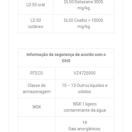
DL50 Ratazana 3000
LD 50 oral
mg/kg
LD 50
DL50 Coelho > 10000
cutâneo
mg/kg
Informação de segurança de acordo com o
GHS
RTECS
VZ4725000
Classe de
10 – 13 Outros liquídos e
armazenagem
sólidos
WGK 1 ligeiro
WGK
contaminante da água
14
Sais anorgânicos: