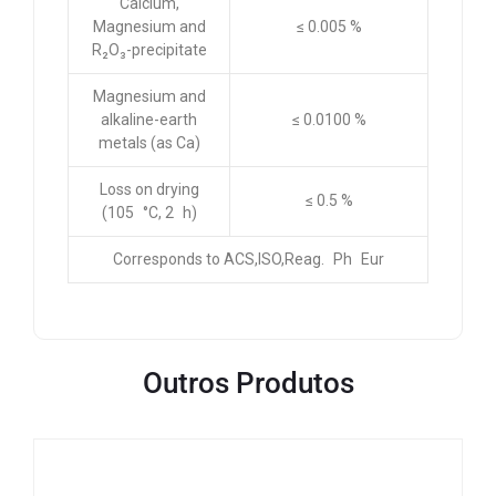
Calcium,
Magnesium and
≤ 0.005 %
R₂O₃-precipitate
Magnesium and
alkaline-earth
≤ 0.0100 %
metals (as Ca)
Loss on drying
≤ 0.5 %
(105 °C, 2 h)
Corresponds to ACS,ISO,Reag. Ph Eur
Outros Produtos