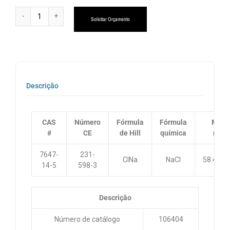
Alternative:
Solicitar Orçamento
Descrição
CAS
Número
Fórmula
Fórmula
Mass
#
CE
de Hill
química
mola
7647-
231-
ClNa
NaCl
58.44 g
14-5
598-3
Descrição
Número de catálogo
106404