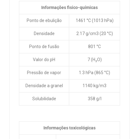
Informações fisico-químicas
Ponto de ebulição
1461 °C (1013 hPa)
Densidade
2.17 g/cm3 (20 °C)
Ponto de fusão
801 °C
Valor do pH
7 (H₂O)
Pressão de vapor
1.3 hPa (865 °C)
Densidade a granel
1140 kg/m3
Solubilidade
358 g/l
Informações toxicológicas