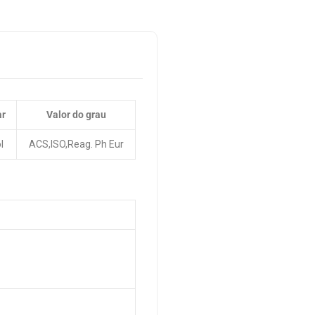
ar
Valor do grau
l
ACS,ISO,Reag. Ph Eur