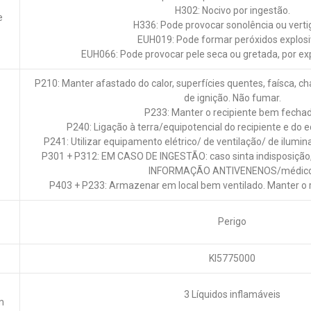
H302: Nocivo por ingestão.
e
H336: Pode provocar sonolência ou verti
EUH019: Pode formar peróxidos explosi
EUH066: Pode provocar pele seca ou gretada, por ex
P210: Manter afastado do calor, superfícies quentes, faísca, c
de ignição. Não fumar.
P233: Manter o recipiente bem fechad
P240: Ligação à terra/equipotencial do recipiente e do 
P241: Utilizar equipamento elétrico/ de ventilação/ de ilumi
P301 + P312: EM CASO DE INGESTÃO: caso sinta indisposiçã
INFORMAÇÃO ANTIVENENOS/médico
P403 + P233: Armazenar em local bem ventilado. Manter o 
Perigo
KI5775000
3 Líquidos inflamáveis
m