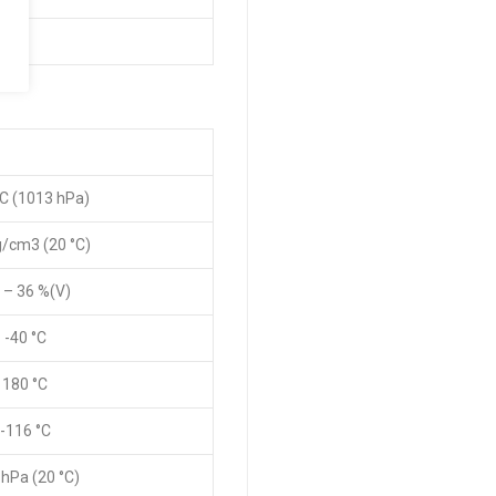
°C (1013 hPa)
g/cm3 (20 °C)
7 – 36 %(V)
-40 °C
180 °C
-116 °C
hPa (20 °C)