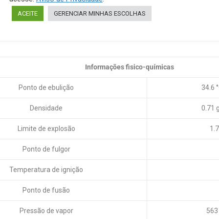
ACEITE
GERENCIAR MINHAS ESCOLHAS
 Level
MQ300
Informações fisico-químicas
Ponto de ebulição
34.6 
Densidade
0.71 
Limite de explosão
1.
Ponto de fulgor
Temperatura de ignição
Ponto de fusão
Pressão de vapor
563 