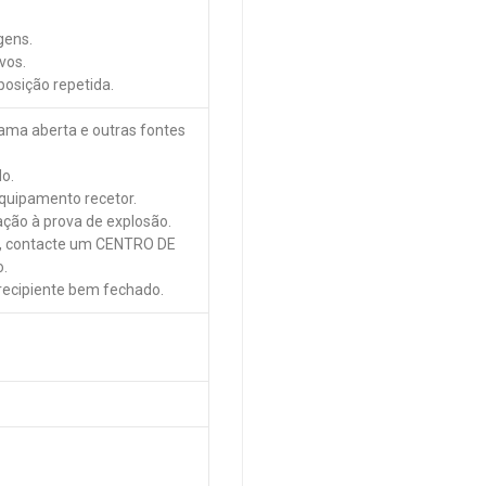
gens.
vos.
posição repetida.
hama aberta e outras fontes
o.
equipamento recetor.
nação à prova de explosão.
o, contacte um CENTRO DE
.
recipiente bem fechado.