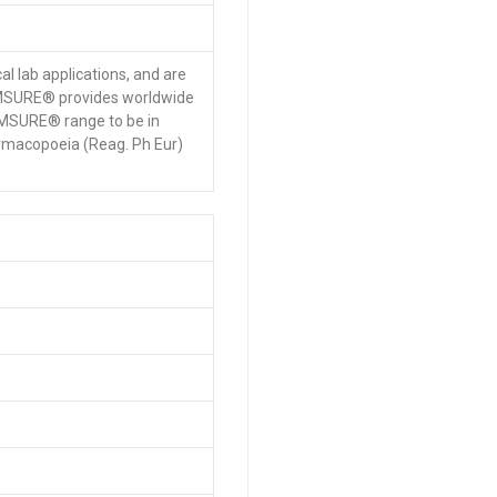
l lab applications, and are
 EMSURE® provides worldwide
EMSURE® range to be in
armacopoeia (Reag. Ph Eur)