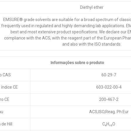
Diethyl ether
EMSURE® grade solvents are suitable for a broad spectrum of classica
frequently used in regulated and highly demanding lab applications.
best and most extensive product specifications. We declare our 
compliance with the ACS, with the reagent part of the European Ph
and also with the ISO standards.
Informações sobre o produto
o CAS
60-29-7
índice CE
603-022-00-4
o CE
200-467-2
au
ACS,ISO,Reag. Ph Eur
de Hill
C₄H₁₀O