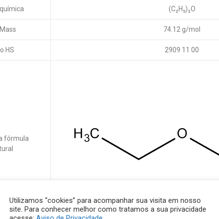
química
(C₂H₅)₂O
 Mass
74.12 g/mol
o HS
2909 11 00
 fórmula
tural
Utilizamos “cookies” para acompanhar sua visita em nosso
site. Para conhecer melhor como tratamos a sua privacidade
acesse:
Aviso de Privacidade
.