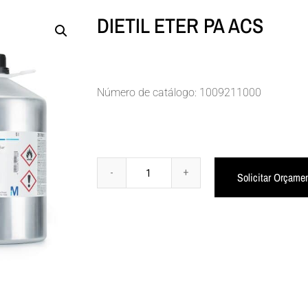
DIETIL ETER PA ACS
Número de catálogo: 1009211000
Solicitar Orçame