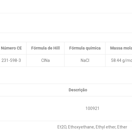
Número CE
Fórmula de Hill
Fórmula química
Massa mol
231-598-3
ClNa
NaCl
58.44 g/mo
Descrição
100921
Et2O, Ethoxyethane, Ethyl ether, Ether