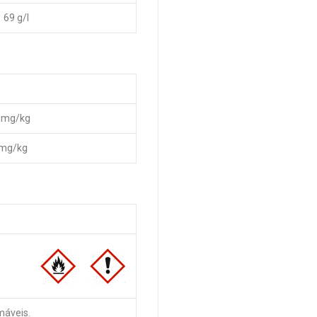
69 g/l
 mg/kg
 mg/kg
máveis.