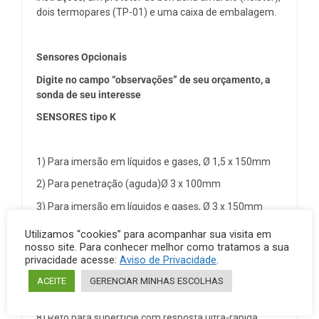
dois termopares (TP-01) e uma caixa de embalagem.
Sensores Opcionais
Digite no campo “observações” de seu orçamento, a
sonda de seu interesse
SENSORES tipo K
1) Para imersão em líquidos e gases, Ø 1,5 x 150mm
2) Para penetração (aguda)Ø 3 x 100mm
3) Para imersão em líquidos e gases, Ø 3 x 150mm
4) Para imersão em líquidos e gases, Ø 3 x 500mm
Utilizamos “cookies” para acompanhar sua visita em
nosso site. Para conhecer melhor como tratamos a sua
5) Para superfície cilíndrica em movimento
privacidade acesse:
Aviso de Privacidade
.
6) Para ar e gases
ACEITE
GERENCIAR MINHAS ESCOLHAS
7) Angular para superfície com resposta ultra-rápida
8) Reto para superfície com resposta ultra-rápida