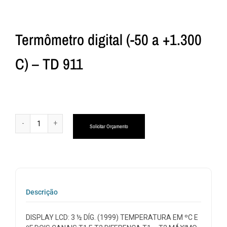
Termômetro digital (-50 a +1.300
C) – TD 911
Alternative:
Solicitar Orçamento
Descrição
DISPLAY LCD: 3 ½ DÍG. (1999) TEMPERATURA EM ºC E