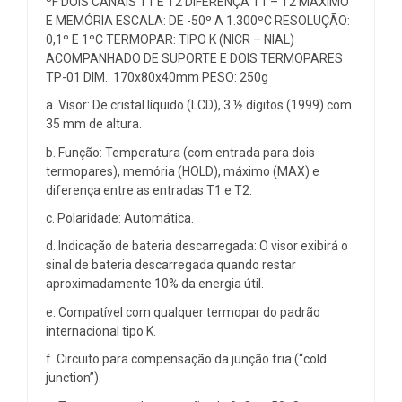
ºF DOIS CANAIS T1 E T2 DIFERENÇA T1 – T2 MÁXIMO
E MEMÓRIA ESCALA: DE -50º A 1.300ºC RESOLUÇÃO:
0,1º E 1ºC TERMOPAR: TIPO K (NICR – NIAL)
ACOMPANHADO DE SUPORTE E DOIS TERMOPARES
TP-01 DIM.: 170x80x40mm PESO: 250g
a. Visor: De cristal líquido (LCD), 3 ½ dígitos (1999) com
35 mm de altura.
b. Função: Temperatura (com entrada para dois
termopares), memória (HOLD), máximo (MAX) e
diferença entre as entradas T1 e T2.
c. Polaridade: Automática.
d. Indicação de bateria descarregada: O visor exibirá o
sinal de bateria descarregada quando restar
aproximadamente 10% da energia útil.
e. Compatível com qualquer termopar do padrão
internacional tipo K.
f. Circuito para compensação da junção fria (“cold
junction”).