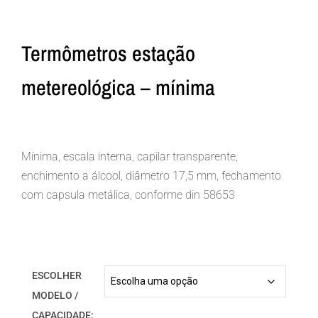
Termômetros estação
metereológica – mínima
Mínima, escala interna, capilar transparente,
enchimento a álcool, diâmetro 17,5 mm, fechamento
com capsula metálica, conforme din 58653
ESCOLHER
MODELO /
CAPACIDADE: