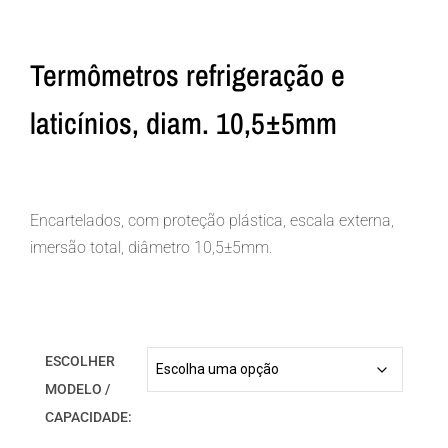
Termômetros refrigeração e
laticínios, diam. 10,5±5mm
Encartelados, com proteção plástica, escala externa,
imersão total, diâmetro 10,5±5mm.
ESCOLHER
MODELO /
CAPACIDADE: