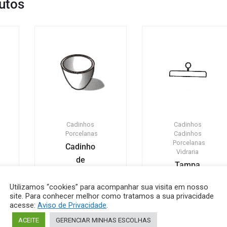
utos
Cadinhos
Cadinhos
Porcelanas
Cadinhos
Porcelanas
Cadinho
Vidraria
de
Tampa
fusão
para
forma
Utilizamos “cookies” para acompanhar sua visita em nosso
cadinho
site. Para conhecer melhor como tratamos a sua privacidade
média
de
acesse:
Aviso de Privacidade
.
quartzo
ACEITE
GERENCIAR MINHAS ESCOLHAS