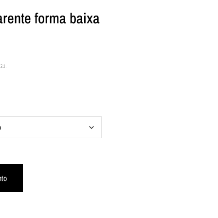
arente forma baixa
xa.
Alternative:
nto