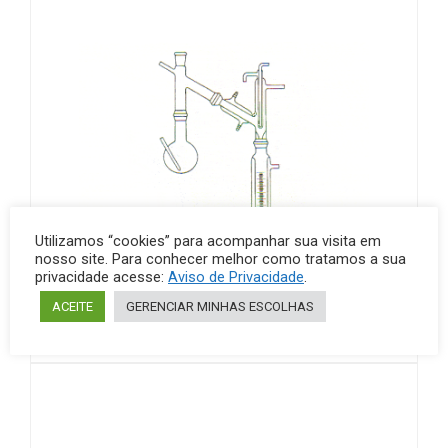
Utilizamos “cookies” para acompanhar sua visita em
nosso site. Para conhecer melhor como tratamos a sua
privacidade acesse:
Aviso de Privacidade
.
Aparelhos para destilação
Vidraria
ACEITE
GERENCIAR MINHAS ESCOLHAS
Aparelho para destilação a vácuo