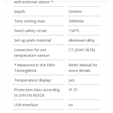
with external sensor *:
Depth:
304mm
Time setting max.:
5999min
Fixed safety circuit :
150°C
Set-up plate material:
Aluminium alloy
Connection for ext.
CT (DIN12878)
temperature sensor:
* Measured in IKA DBH
Refer Manual for
Testingblock:
more details
Temperature display:
yes
Protection class according
IP 21
to DIN EN 60529:
USB interface:
no