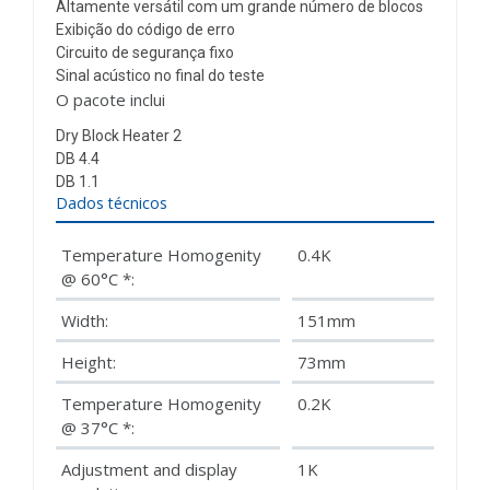
Altamente versátil com um grande número de blocos
Exibição do código de erro
Circuito de segurança fixo
Sinal acústico no final do teste
O pacote inclui
Dry Block Heater 2
DB 4.4
DB 1.1
Dados técnicos
Temperature Homogenity
0.4K
@ 60°C *:
Width:
151mm
Height:
73mm
Temperature Homogenity
0.2K
@ 37°C *:
Adjustment and display
1K