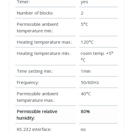
Timer:
yes
Number of blocks:
2
Permissible ambient
5°C
temperature min.:
Heating temperature max.:
120°C
Heating temperature min.:
room temp. +5°
°C
Time setting min.:
1min
Frequency:
50/60Hz
Permissible ambient
40°C
temperature max.:
Permissible relative
80%
humidity:
RS 232 interface:
no