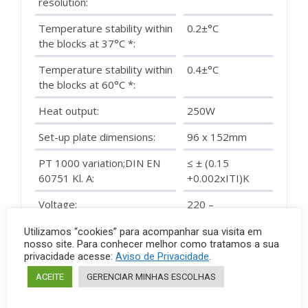
resolution:
Temperature stability within
0.2±°C
the blocks at 37°C *:
Temperature stability within
0.4±°C
the blocks at 60°C *:
Heat output:
250W
Set-up plate dimensions:
96 x 152mm
PT 1000 variation;DIN EN
≤ ± (0.15
60751 Kl. A:
+0.002xITI)K
Voltage:
220 –
240/115/100V
Utilizamos “cookies” para acompanhar sua visita em
nosso site. Para conhecer melhor como tratamos a sua
Power input:
250W
privacidade acesse:
Aviso de Privacidade
.
Weight:
1.3kg
ACEITE
GERENCIAR MINHAS ESCOLHAS
Heatingrate / Heat up time
4.5K/min