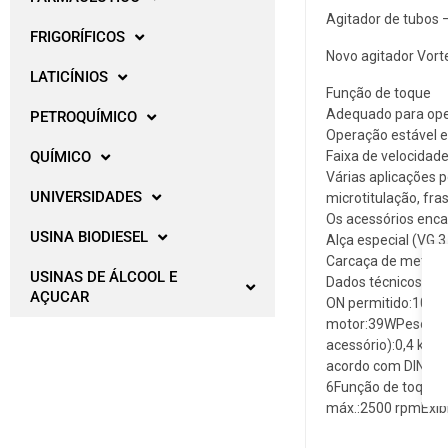
Agitador de tubos –
FRIGORÍFICOS
Novo agitador Vort
LATICÍNIOS
Função de toque
Adequado para oper
PETROQUÍMICO
Operação estável e
Faixa de velocidade
QUÍMICO
Várias aplicações p
UNIVERSIDADES
microtitulação, fr
Os acessórios enc
USINA BIODIESEL
Alça especial (VG 
Carcaça de metal f
USINAS DE ÁLCOOL E
Dados técnicosEnt
AÇUCAR
ON permitido:100%
motor:39WPeso:3,9
acessório):0,4 kgF
acordo com DIN EN 
6Função de toque:
máx.:2500 rpmExib