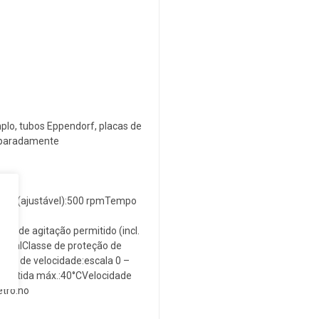
mplo, tubos Eppendorf, placas de
separadamente
nima (ajustável):500 rpmTempo
 de agitação permitido (incl.
bitalClasse de proteção de
ole de velocidade:escala 0 –
rmitida máx.:40°CVelocidade
tro:no