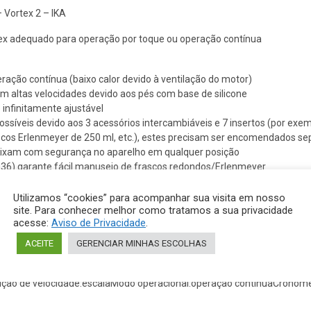
 Vortex 2 – IKA
ex adequado para operação por toque ou operação contínua
ação contínua (baixo calor devido à ventilação do motor)
m altas velocidades devido aos pés com base de silicone
 infinitamente ajustável
ossíveis devido aos 3 acessórios intercambiáveis e 7 insertos (por exe
ascos Erlenmeyer de 250 ml, etc.), estes precisam ser encomendados 
aixam com segurança no aparelho em qualquer posição
3.36) garante fácil manuseio de frascos redondos/Erlenmeyer
undido resistente
rada de energia:60WSaída de classificação do motor:9WVelocidade mí
Utilizamos “cookies” para acompanhar sua visita em nosso
site. Para conhecer melhor como tratamos a sua privacidade
Diâmetro do agitador:4mmLargura:120mmEntrada de classificação do
acesse:
Aviso de Privacidade
.
kgTensão:220 – 240/115/100 VAltura:140 mmProfundidade:138 mmPeso
requência:50/60HzUmidade relativa permitida:80%Tipo de movimento:or
ACEITE
GERENCIAR MINHAS ESCOLHAS
60529:IP21Interface USB:noSaída analógica:noInterface RS232:noContr
simTemperatura ambiente permitida mín.:5°CTemperatura ambiente pe
ição de velocidade:escalaModo operacional:operação contínuaCronôme