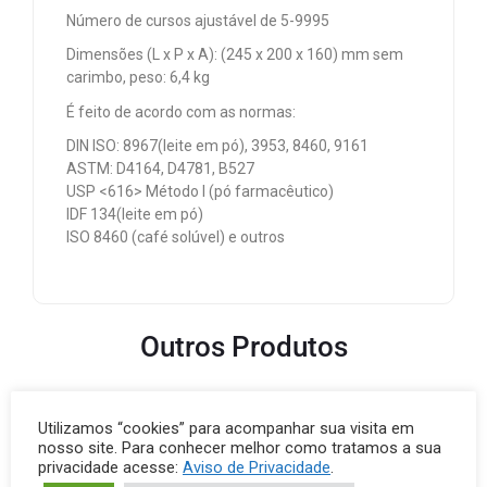
Número de cursos ajustável de 5-9995
Dimensões (L x P x A): (245 x 200 x 160) mm sem
carimbo, peso: 6,4 kg
É feito de acordo com as normas:
DIN ISO: 8967(leite em pó), 3953, 8460, 9161
ASTM: D4164, D4781, B527
USP <616> Método I (pó farmacêutico)
IDF 134(leite em pó)
ISO 8460 (café solúvel) e outros
Outros Produtos
Utilizamos “cookies” para acompanhar sua visita em
nosso site. Para conhecer melhor como tratamos a sua
privacidade acesse:
Aviso de Privacidade
.