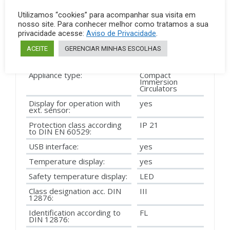
Warning function excess
yes
Utilizamos “cookies” para acompanhar sua visita em
temperature :
nosso site. Para conhecer melhor como tratamos a sua
Warning function insufficient
no
privacidade acesse:
Aviso de Privacidade
.
temperature :
ACEITE
GERENCIAR MINHAS ESCOLHAS
Technical data complies
DIN 12876
with the standard:
Appliance type:
Compact
Immersion
Circulators
Display for operation with
yes
ext. sensor:
Protection class according
IP 21
to DIN EN 60529:
USB interface:
yes
Temperature display:
yes
Safety temperature display:
LED
Class designation acc. DIN
III
12876:
Identification according to
FL
DIN 12876: