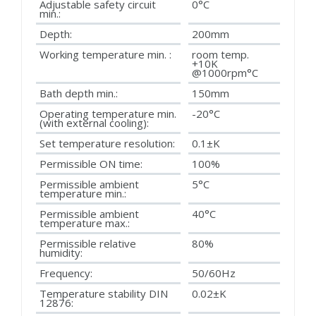
Adjustable safety circuit
0°C
min.:
Depth:
200mm
Working temperature min. :
room temp.
+10K
@1000rpm°C
Bath depth min.:
150mm
Operating temperature min.
-20°C
(with external cooling):
Set temperature resolution:
0.1±K
Permissible ON time:
100%
Permissible ambient
5°C
temperature min.:
Permissible ambient
40°C
temperature max.:
Permissible relative
80%
humidity:
Frequency:
50/60Hz
Temperature stability DIN
0.02±K
12876: