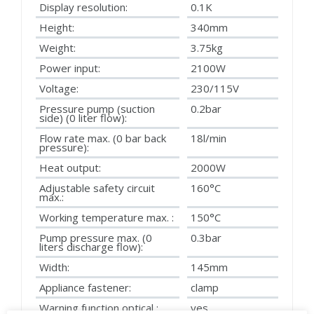
Display resolution:
0.1K
Height:
340mm
Weight:
3.75kg
Power input:
2100W
Voltage:
230/115V
Pressure pump (suction
0.2bar
side) (0 liter flow):
Flow rate max. (0 bar back
18l/min
pressure):
Heat output:
2000W
Adjustable safety circuit
160°C
max.:
Working temperature max. :
150°C
Pump pressure max. (0
0.3bar
liters discharge flow):
Width:
145mm
Appliance fastener:
clamp
Warning function optical :
yes