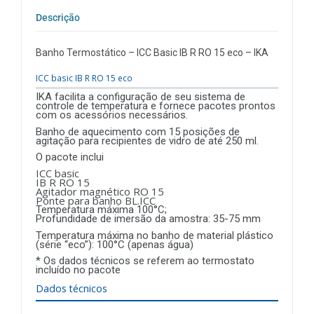
Descrição
Banho Termostático – ICC Basic IB R RO 15 eco – IKA
ICC basic IB R RO 15 eco
IKA facilita a configuração de seu sistema de
controle de temperatura e fornece pacotes prontos
com os acessórios necessários.
Banho de aquecimento com 15 posições de
agitação para recipientes de vidro de até 250 ml.
O pacote inclui
ICC basic
IB R RO 15
Agitador magnético RO 15
Ponte para banho BL.ICC
Temperatura máxima 100°C;
Profundidade de imersão da amostra: 35-75 mm
Temperatura máxima no banho de material plástico
(série “eco”): 100°C (apenas água)
* Os dados técnicos se referem ao termostato
incluído no pacote
Dados técnicos