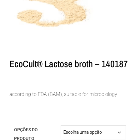
EcoCult® Lactose broth – 140187
according to FDA (BAM), suitable for microbiology
OPÇÕES DO
PRODUTO: