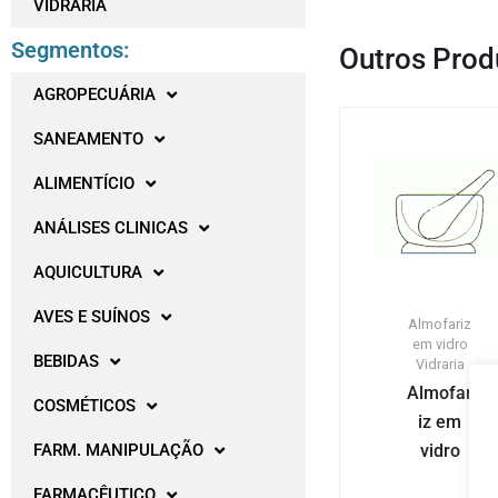
VIDRARIA
Segmentos:
Outros Prod
AGROPECUÁRIA
SANEAMENTO
ALIMENTÍCIO
ANÁLISES CLINICAS
AQUICULTURA
AVES E SUÍNOS
Almofariz
em vidro
BEBIDAS
Vidraria
Almofar
COSMÉTICOS
iz em
vidro
FARM. MANIPULAÇÃO
FARMACÊUTICO