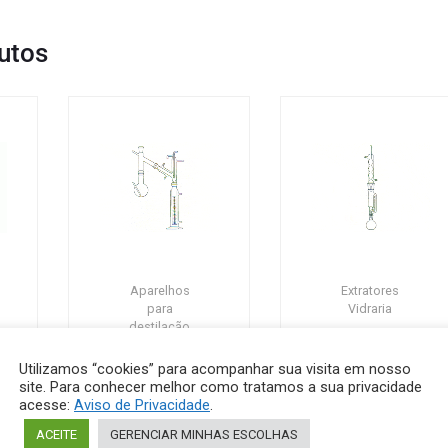
utos
Aparelhos
Extratores
para
Vidraria
destilação
Extrator
Vidraria
tipo
Utilizamos “cookies” para acompanhar sua visita em nosso
Aparelh
Soxhlet
site. Para conhecer melhor como tratamos a sua privacidade
o para
acesse:
Aviso de Privacidade
.
(conjunt
destilaç
ACEITE
GERENCIAR MINHAS ESCOLHAS
o para