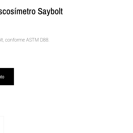
scosímetro Saybolt
olt, conforme ASTM D88.
Alternative:
nto