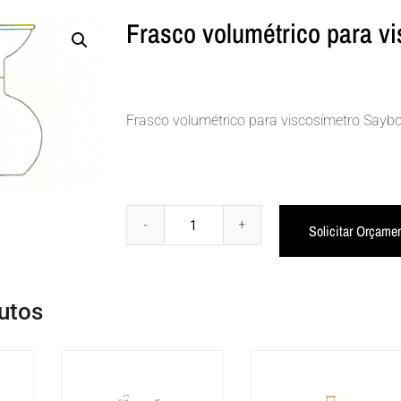
Frasco volumétrico para vi
Frasco volumétrico para viscosímetro Sayb
Solicitar Orçame
utos