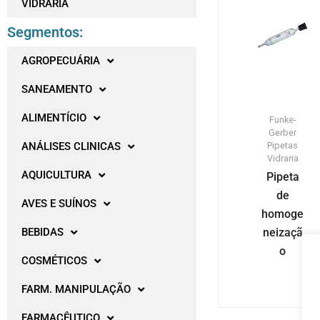
VIDRARIA
Segmentos:
AGROPECUÁRIA
SANEAMENTO
ALIMENTÍCIO
Funke-
Gerber
Pipetas
ANÁLISES CLINICAS
Vidraria
AQUICULTURA
Pipeta
de
AVES E SUÍNOS
homoge
neizaçã
BEBIDAS
o
COSMÉTICOS
FARM. MANIPULAÇÃO
FARMACÊUTICO